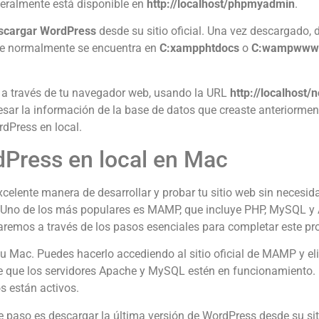
ralmente está disponible en
http://localhost/phpmyadmin
.
scargar WordPress
desde su sitio oficial. Una vez descargado, 
 que normalmente se encuentra en
C:xampphtdocs
o
C:wampwww
s a través de tu navegador web, usando la URL
http://localhost
sar la información de la base de datos que creaste anteriormente
dPress en local.
dPress en local en Mac
celente manera de desarrollar y probar tu sitio web sin necesid
l. Uno de los más populares es MAMP, que incluye PHP, MySQL y 
aremos a través de los pasos esenciales para completar este pr
u Mac. Puedes hacerlo accediendo al sitio oficial de MAMP y el
 que los servidores Apache y MySQL estén en funcionamiento. Es
s están activos.
 paso es descargar la última versión de WordPress desde su sit