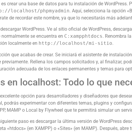
aso es crear una base de datos para tu instalación de WordPress
p://localhost/phpmyadmin
. Aquí, selecciona la opción 
rate de recordar este nombre, ya que lo necesitarás más adelant
descargar WordPress. Ve al sitio oficial de WordPress, descarga
e normalmente se encuentra en
C:xampphtdocs
. Renombra la
ación localmente en
http://localhost/mi-sitio
.
ección que acabas de crear. Se iniciará el asistente de instalaci
previamente. Rellena los campos solicitados y, al finalizar, po
guración adecuada de los enlaces permanentes y temas para optim
s en localhost: Todo lo que nec
excelente opción para desarrolladores y diseñadores que desean
cal, podrás experimentar con diferentes temas, plugins y configur
P, MAMP o Local by Flywheel que te permitirá simular un serv
 siguiente paso es descargar la última versión de WordPress desd
rpeta «htdocs» (en XAMPP) o «Sites» (en MAMP). Después, abre 