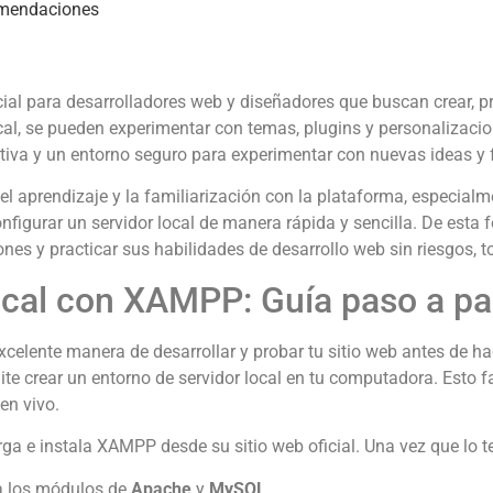
omendaciones
ial para desarrolladores web y diseñadores que buscan crear, pro
ocal, se pueden experimentar con temas, plugins y personalizacion
ativa y un entorno seguro para experimentar con nuevas ideas y 
 el aprendizaje y la familiarización con la plataforma, especia
igurar un servidor local de manera rápida y sencilla. De esta f
iones y practicar sus habilidades de desarrollo web sin riesgos
ocal con XAMPP: Guía paso a p
xcelente manera de desarrollar y probar tu sitio web antes de 
e crear un entorno de servidor local en tu computadora. Esto fa
en vivo.
ga e instala XAMPP desde su sitio web oficial. Una vez que lo t
va los módulos de
Apache
y
MySQL
.