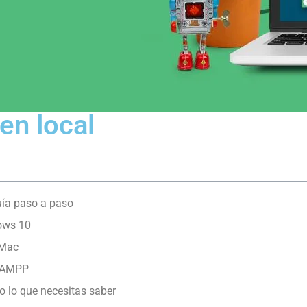
en local
uía paso a paso
ows 10
 Mac
 XAMPP
o lo que necesitas saber