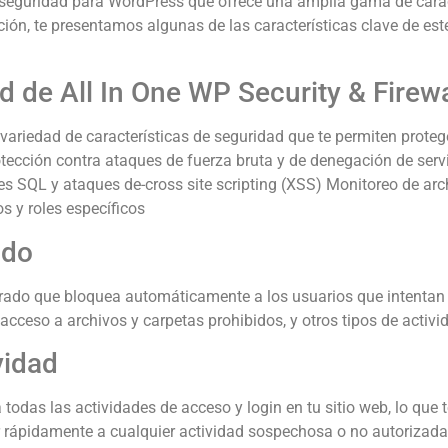
e seguridad para WordPress que ofrece una amplia gama de caract
ión, te presentamos algunas de las características clave de es
d de All In One WP Security & Firewa
variedad de características de seguridad que te permiten protege
rotección contra ataques de fuerza bruta y de denegación de serv
es SQL y ataques de-cross site scripting (XSS) Monitoreo de ar
s y roles específicos
ado
grado que bloquea automáticamente a los usuarios que intentan 
 acceso a archivos y carpetas prohibidos, y otros tipos de acti
vidad
 todas las actividades de acceso y login en tu sitio web, lo que 
er rápidamente a cualquier actividad sospechosa o no autorizada