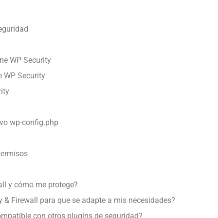
eguridad
One WP Security
e WP Security
ity
ivo wp-config.php
permisos
wall y cómo me protege?
y & Firewall para que se adapte a mis necesidades?
compatible con otros plugins de seguridad?